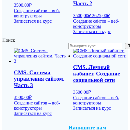
Часть 2
3500,00
₽
Создание сайтов – веб-
Первоначальная
Текущая
3500,00
₽
2625,00
₽
конструкторы
цена
цена:
Записаться на курс
Создание сайтов – веб-
составляла
2625,00₽.
конструкторы
3500,00₽.
Записаться на курс
Поиск
П
CMS. Личный
CMS. Система
кабинет. Создание
управления сайтом.
социальной сети
Часть 3
3500,00
₽
3500,00
₽
Создание сайтов – веб-
Создание сайтов – веб-
конструкторы
конструкторы
Записаться на курс
Записаться на курс
Напишите нам