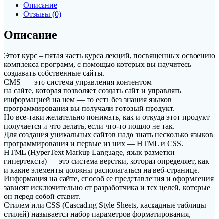
HTML
Описание
и
Отзывы (0)
CSS
HTML
Описание
и
CSS
Этот курс – пятая часть курса лекций, посвященных освоению
комплекса программ, с помощью которых вы научитесь
создавать собственные сайты.
CMS — это система управления контентом
на сайте, которая позволяет создать сайт и управлять
информацией на нем — то есть без знания языков
программирования вы получали готовый продукт.
Но все-таки желательно понимать, как и откуда этот продукт
получается и что делать, если что-то пошло не так.
Для создания уникальных сайтов надо знать несколько языков
программирования и первые из них — HTML и CSS.
HTML (HyperText Markup Language, язык разметки
гипертекста) — это система верстки, которая определяет, как
и какие элементы должны располагаться на веб-странице.
Информация на сайте, способ ее представления и оформления
зависят исключительно от разработчика и тех целей, которые
он перед собой ставит.
Стилем или CSS (Cascading Style Sheets, каскадные таблицы
стилей) называется набор параметров форматирования,