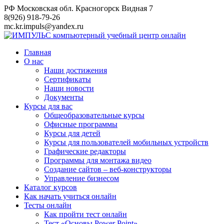
Перейти
РФ Московская обл. Красногорск Видная 7
к
8(926) 918-79-26
контенту
mc.kr.impuls@yandex.ru
Главная
О нас
Наши достижения
Сертификаты
Наши новости
Документы
Курсы для вас
Общеобразовательные курсы
Офисные программы
Курсы для детей
Курсы для пользователей мобильных устройств
Графические редакторы
Программы для монтажа видео
Создание сайтов – веб-конструкторы
Управление бизнесом
Каталог курсов
Как начать учиться онлайн
Тесты онлайн
Как пройти тест онлайн
Тест «Основы Power Point»