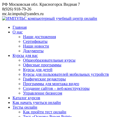
Перейти
РФ Московская обл. Красногорск Видная 7
к
8(926) 918-79-26
контенту
mc.kr.impuls@yandex.ru
Главная
О нас
Наши достижения
Сертификаты
Наши новости
Документы
Курсы для вас
Общеобразовательные курсы
Офисные программы
Курсы для детей
Курсы для пользователей мобильных устройств
Графические редакторы
Программы для монтажа видео
Создание сайтов – веб-конструкторы
Управление бизнесом
Каталог курсов
Как начать учиться онлайн
Тесты онлайн
Как пройти тест онлайн
Тест «Основы Power Point»