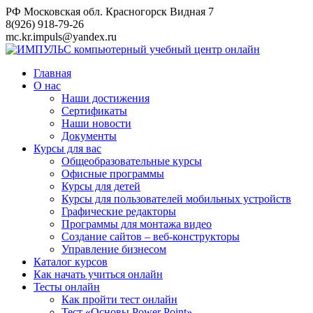
Перейти
РФ Московская обл. Красногорск Видная 7
к
8(926) 918-79-26
контенту
mc.kr.impuls@yandex.ru
Главная
О нас
Наши достижения
Сертификаты
Наши новости
Документы
Курсы для вас
Общеобразовательные курсы
Офисные программы
Курсы для детей
Курсы для пользователей мобильных устройств
Графические редакторы
Программы для монтажа видео
Создание сайтов – веб-конструкторы
Управление бизнесом
Каталог курсов
Как начать учиться онлайн
Тесты онлайн
Как пройти тест онлайн
Тест «Основы Power Point»