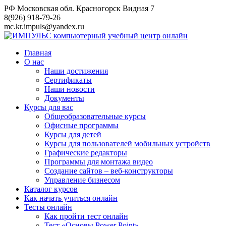
Перейти
РФ Московская обл. Красногорск Видная 7
к
8(926) 918-79-26
контенту
mc.kr.impuls@yandex.ru
Главная
О нас
Наши достижения
Сертификаты
Наши новости
Документы
Курсы для вас
Общеобразовательные курсы
Офисные программы
Курсы для детей
Курсы для пользователей мобильных устройств
Графические редакторы
Программы для монтажа видео
Создание сайтов – веб-конструкторы
Управление бизнесом
Каталог курсов
Как начать учиться онлайн
Тесты онлайн
Как пройти тест онлайн
Тест «Основы Power Point»