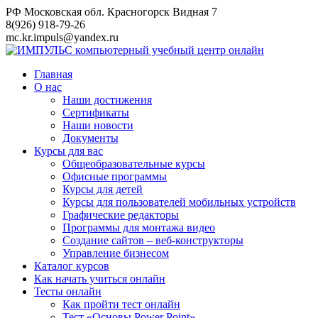
Перейти
РФ Московская обл. Красногорск Видная 7
к
8(926) 918-79-26
контенту
mc.kr.impuls@yandex.ru
Главная
О нас
Наши достижения
Сертификаты
Наши новости
Документы
Курсы для вас
Общеобразовательные курсы
Офисные программы
Курсы для детей
Курсы для пользователей мобильных устройств
Графические редакторы
Программы для монтажа видео
Создание сайтов – веб-конструкторы
Управление бизнесом
Каталог курсов
Как начать учиться онлайн
Тесты онлайн
Как пройти тест онлайн
Тест «Основы Power Point»