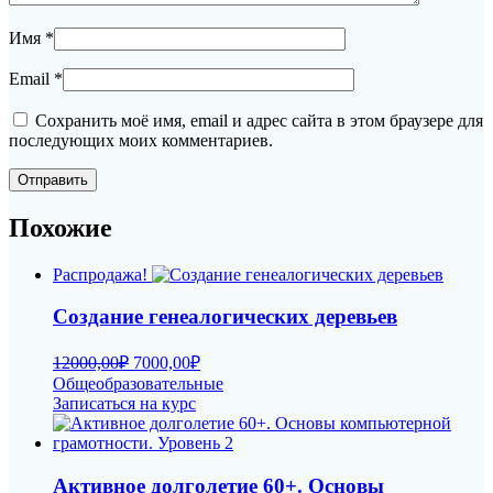
Имя
*
Email
*
Сохранить моё имя, email и адрес сайта в этом браузере для
последующих моих комментариев.
Похожие
Распродажа!
Создание генеалогических деревьев
Первоначальная
Текущая
12000,00
₽
7000,00
₽
цена
цена:
Общеобразовательные
составляла
7000,00₽.
Записаться на курс
12000,00₽.
Активное долголетие 60+. Основы