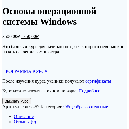
Основы операционной
системы Windows
Первоначальная
Текущая
3500,00
₽
1750,00
₽
цена
цена:
составляла
Это базовый курс для начинающих, без которого невозможно
1750,00₽.
начать освоение компьютера.
3500,00₽.
ПРОГРАММА КУРСА
После изучения курса ученики получают
сертификаты
Курс можно изучать в очном порядке.
Подробнее..
Количество
Выбрать курс
товара
Артикул:
course-53
Категория:
Общеобразовательные
Основы
операционной
Описание
системы
Отзывы (0)
Windows