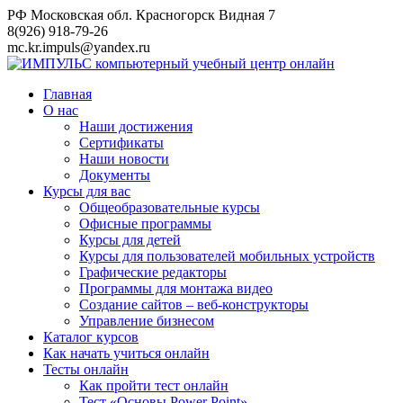
Перейти
РФ Московская обл. Красногорск Видная 7
к
8(926) 918-79-26
контенту
mc.kr.impuls@yandex.ru
Главная
О нас
Наши достижения
Сертификаты
Наши новости
Документы
Курсы для вас
Общеобразовательные курсы
Офисные программы
Курсы для детей
Курсы для пользователей мобильных устройств
Графические редакторы
Программы для монтажа видео
Создание сайтов – веб-конструкторы
Управление бизнесом
Каталог курсов
Как начать учиться онлайн
Тесты онлайн
Как пройти тест онлайн
Тест «Основы Power Point»