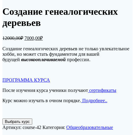
Создание генеалогических
деревьев
Первоначальная
Текущая
12000,00
₽
7000,00
₽
цена
цена:
составляла
Создание генеалогических деревьев не только увлекательное
7000,00₽.
хобби, но может стать фундаментом для вашей
12000,00₽.
будущей
высокооплачиваемой
профессии.
ПРОГРАММА КУРСА
После изучения курса ученики получают
сертификаты
Курс можно изучать в очном порядке.
Подробнее..
Количество
Выбрать курс
товара
Артикул:
course-42
Категория:
Общеобразовательные
Создание