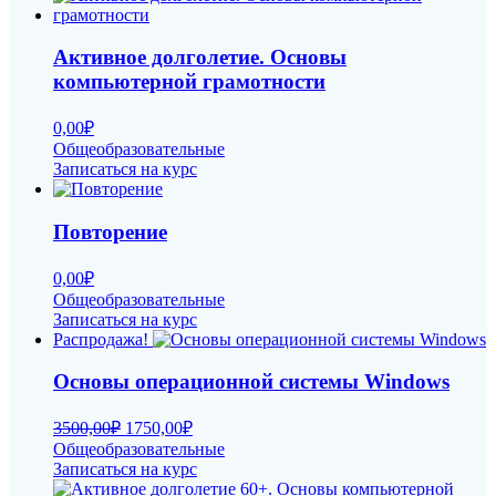
Активное долголетие. Основы
компьютерной грамотности
0,00
₽
Общеобразовательные
Записаться на курс
Повторение
0,00
₽
Общеобразовательные
Записаться на курс
Распродажа!
Основы операционной системы Windows
Первоначальная
Текущая
3500,00
₽
1750,00
₽
цена
цена:
Общеобразовательные
составляла
1750,00₽.
Записаться на курс
3500,00₽.