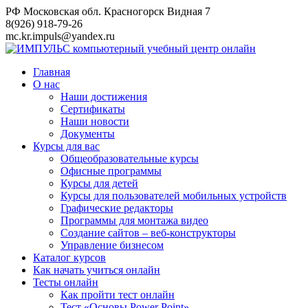
Перейти
РФ Московская обл. Красногорск Видная 7
к
8(926) 918-79-26
контенту
mc.kr.impuls@yandex.ru
Главная
О нас
Наши достижения
Сертификаты
Наши новости
Документы
Курсы для вас
Общеобразовательные курсы
Офисные программы
Курсы для детей
Курсы для пользователей мобильных устройств
Графические редакторы
Программы для монтажа видео
Создание сайтов – веб-конструкторы
Управление бизнесом
Каталог курсов
Как начать учиться онлайн
Тесты онлайн
Как пройти тест онлайн
Тест «Основы Power Point»