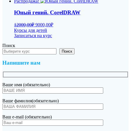
Распродажа!
Юный гений. CorelDRAW
Первоначальная
Текущая
12000,00
₽
9000,00
₽
цена
цена:
Курсы для детей
составляла
9000,00₽.
Записаться на курс
12000,00₽.
Поиск
Поиск
Напишите нам
Ваше имя (обязательно)
Ваше фамилия(обязательно)
Ваш e-mail (обязательно)