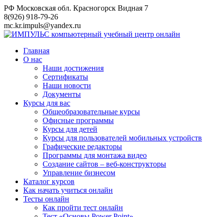
Перейти
РФ Московская обл. Красногорск Видная 7
к
8(926) 918-79-26
контенту
mc.kr.impuls@yandex.ru
Главная
О нас
Наши достижения
Сертификаты
Наши новости
Документы
Курсы для вас
Общеобразовательные курсы
Офисные программы
Курсы для детей
Курсы для пользователей мобильных устройств
Графические редакторы
Программы для монтажа видео
Создание сайтов – веб-конструкторы
Управление бизнесом
Каталог курсов
Как начать учиться онлайн
Тесты онлайн
Как пройти тест онлайн
Тест «Основы Power Point»