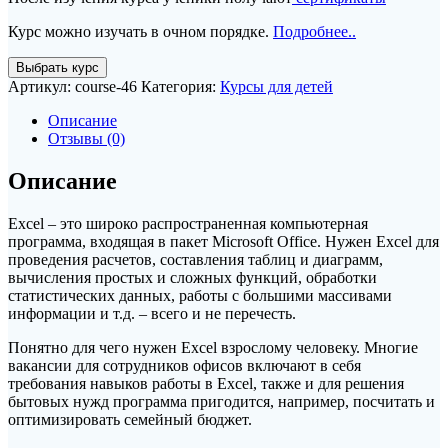
Курс можно изучать в очном порядке.
Подробнее..
Количество
Выбрать курс
товара
Артикул:
course-46
Категория:
Курсы для детей
ЮГ.
Электронные
Описание
таблицы
Отзывы (0)
Microsoft
Office
Описание
Excel.
Уровень
Excel – это широко распространенная компьютерная
1
программа, входящая в пакет Microsoft Office. Нужен Excel для
проведения расчетов, составления таблиц и диаграмм,
вычисления простых и сложных функций, обработки
статистических данных, работы с большими массивами
информации и т.д. – всего и не перечесть.
Понятно для чего нужен Excel взрослому человеку. Многие
вакансии для сотрудников офисов включают в себя
требования навыков работы в Excel, также и для решения
бытовых нужд программа пригодится, например, посчитать и
оптимизировать семейный бюджет.