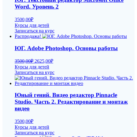
Word. Уровень 2
3500,00
₽
Курсы для детей
Записаться на курс
Распродажа!
ЮГ. Adobe Photoshop. Основы работы
Первоначальная
Текущая
3500,00
₽
2625,00
₽
цена
цена:
Курсы для детей
составляла
2625,00₽.
Записаться на курс
3500,00₽.
Юный гений. Видео редактор Pinnacle
Studio. Часть 2. Редактирование и монтаж
видео
3500,00
₽
Курсы для детей
Записаться на курс