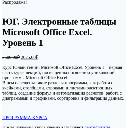
Распродажа!
ЮГ. Электронные таблицы
Microsoft Office Excel.
Уровень 1
Первоначальная
Текущая
3500,00
₽
2625,00
₽
цена
цена:
составляла
Курс Юный гений. Microsoft Office Excel. Уровень 1 – первая
2625,00₽.
часть курса лекций, посвященных освоению уникальной
3500,00₽.
программы Microsoft Office Excel.
В нем освещены такие разделы программы, как работа с
ячейками, столбцами, строками и листами электронных
таблиц, создание формул и автоматизация расчетов, работа с
диаграммами и графиками, сортировка и фильтрация данных.
ПРОГРАММА КУРСА
После изучения курса ученики получают
сертификаты