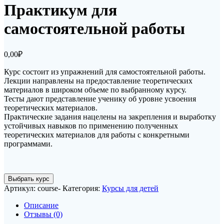
Практикум для
самостоятельной работы
0,00
₽
Курс состоит из упражнений для самостоятельной работы.
Лекции направлены на предоставление теоретических
материалов в широком объеме по выбранному курсу.
Тесты дают представление ученику об уровне усвоения
теоретических материалов.
Практические задания нацелены на закрепления и выработку
устойчивых навыков по применению полученных
теоретических материалов для работы с конкретными
программами.
Количество
Выбрать курс
товара
Артикул:
course-
Категория:
Курсы для детей
Практикум
для
Описание
самостоятельной
Отзывы (0)
работы