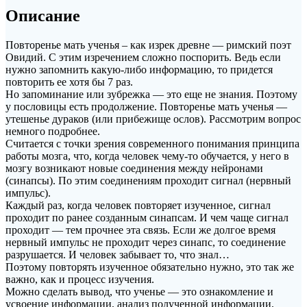
Описание
Повторенье мать ученья – как изрек древне — римский поэт
Овидий. С этим изречением сложно поспорить. Ведь если
нужно запомнить какую-либо информацию, то придется
повторить ее хотя бы 7 раз.
Но запоминание или зубрежка — это еще не знания. Поэтому
у пословицы есть продолжение. Повторенье мать ученья —
утешенье дураков (или прибежище ослов). Рассмотрим вопрос
немного подробнее.
Считается с точки зрения современного понимания принципа
работы мозга, что, когда человек чему-то обучается, у него в
мозгу возникают новые соединения между нейронами
(синапсы). По этим соединениям проходит сигнал (нервный
импульс).
Каждый раз, когда человек повторяет изученное, сигнал
проходит по ранее созданным синапсам. И чем чаще сигнал
проходит — тем прочнее эта связь. Если же долгое время
нервный импульс не проходит через синапс, то соединение
разрушается. И человек забывает то, что знал…
Поэтому повторять изученное обязательно нужно, это так же
важно, как и процесс изучения.
Можно сделать вывод, что ученье — это ознакомление и
усвоение информации, анализ полученной информации,