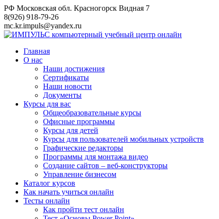
Перейти
РФ Московская обл. Красногорск Видная 7
к
8(926) 918-79-26
контенту
mc.kr.impuls@yandex.ru
Главная
О нас
Наши достижения
Сертификаты
Наши новости
Документы
Курсы для вас
Общеобразовательные курсы
Офисные программы
Курсы для детей
Курсы для пользователей мобильных устройств
Графические редакторы
Программы для монтажа видео
Создание сайтов – веб-конструкторы
Управление бизнесом
Каталог курсов
Как начать учиться онлайн
Тесты онлайн
Как пройти тест онлайн
Тест «Основы Power Point»