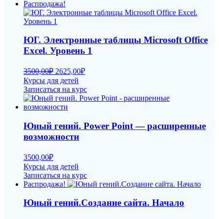
Распродажа!
ЮГ. Электронные таблицы Microsoft Office
Excel. Уровень 1
Первоначальная
Текущая
3500,00
₽
2625,00
₽
цена
цена:
Курсы для детей
составляла
2625,00₽.
Записаться на курс
3500,00₽.
Юный гений. Power Point — расширенные
возможности
3500,00
₽
Курсы для детей
Записаться на курс
Распродажа!
Юный гений.Создание сайта. Начало