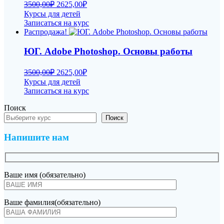
Первоначальная
Текущая
3500,00
₽
2625,00
₽
цена
цена:
Курсы для детей
составляла
2625,00₽.
Записаться на курс
3500,00₽.
Распродажа!
ЮГ. Adobe Photoshop. Основы работы
Первоначальная
Текущая
3500,00
₽
2625,00
₽
цена
цена:
Курсы для детей
составляла
2625,00₽.
Записаться на курс
3500,00₽.
Поиск
Поиск
Напишите нам
Ваше имя (обязательно)
Ваше фамилия(обязательно)