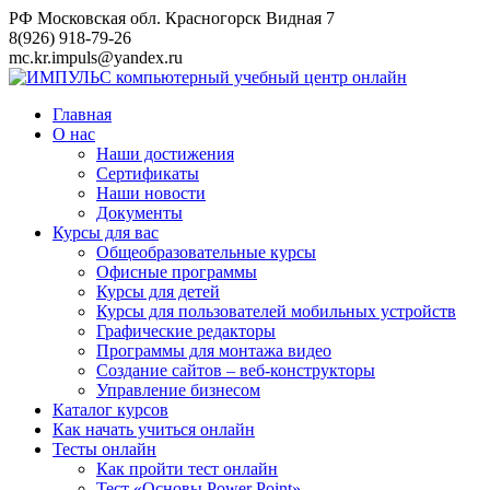
Перейти
РФ Московская обл. Красногорск Видная 7
к
8(926) 918-79-26
контенту
mc.kr.impuls@yandex.ru
Главная
О нас
Наши достижения
Сертификаты
Наши новости
Документы
Курсы для вас
Общеобразовательные курсы
Офисные программы
Курсы для детей
Курсы для пользователей мобильных устройств
Графические редакторы
Программы для монтажа видео
Создание сайтов – веб-конструкторы
Управление бизнесом
Каталог курсов
Как начать учиться онлайн
Тесты онлайн
Как пройти тест онлайн
Тест «Основы Power Point»