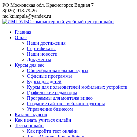
Перейти
РФ Московская обл. Красногорск Видная 7
к
8(926) 918-79-26
контенту
mc.kr.impuls@yandex.ru
Главная
О нас
Наши достижения
Сертификаты
Наши новости
Документы
Курсы для вас
Общеобразовательные курсы
Офисные программы
Курсы для детей
Курсы для пользователей мобильных устройств
Графические редакторы
Программы для монтажа видео
Создание сайтов – веб-конструкторы
Управление бизнесом
Каталог курсов
Как начать учиться онлайн
Тесты онлайн
Как пройти тест онлайн
Тест «Основы Power Point»