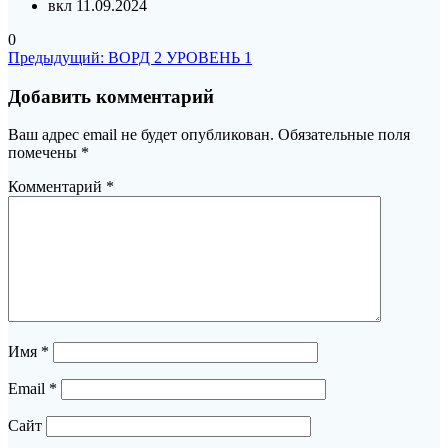
вкл 11.09.2024
0
Навигация
Предыдущая
Предыдущий:
ВОРД 2 УРОВЕНЬ 1
запись:
по
Добавить комментарий
записям
Ваш адрес email не будет опубликован.
Обязательные поля
помечены
*
Комментарий
*
Имя
*
Email
*
Сайт