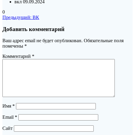
вкл 09.09.2024
0
Навигация
Предыдущая
Предыдущий:
ВК
запись:
по
Добавить комментарий
записям
Ваш адрес email не будет опубликован.
Обязательные поля
помечены
*
Комментарий
*
Имя
*
Email
*
Сайт