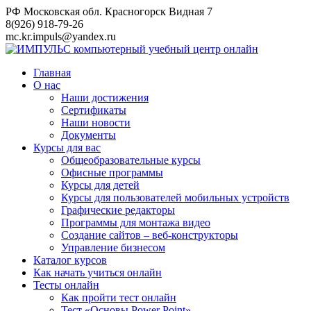
Перейти
РФ Московская обл. Красногорск Видная 7
к
8(926) 918-79-26
контенту
mc.kr.impuls@yandex.ru
Главная
О нас
Наши достижения
Сертификаты
Наши новости
Документы
Курсы для вас
Общеобразовательные курсы
Офисные программы
Курсы для детей
Курсы для пользователей мобильных устройств
Графические редакторы
Программы для монтажа видео
Создание сайтов – веб-конструкторы
Управление бизнесом
Каталог курсов
Как начать учиться онлайн
Тесты онлайн
Как пройти тест онлайн
Тест «Основы Power Point»