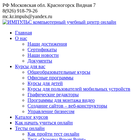
Перейти
РФ Московская обл. Красногорск Видная 7
к
8(926) 918-79-26
контенту
mc.kr.impuls@yandex.ru
Главная
О нас
Наши достижения
Сертификаты
Наши новости
Документы
Курсы для вас
Общеобразовательные курсы
Офисные программы
Курсы для детей
Курсы для пользователей мобильных устройств
Графические редакторы
Программы для монтажа видео
Создание сайтов – веб-конструкторы
Управление бизнесом
Каталог курсов
Как начать учиться онлайн
Тесты онлайн
Как пройти тест онлайн
Тест «Основы Power Point»