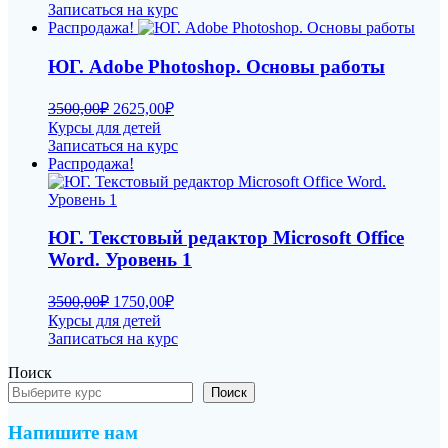
Записаться на курс
Распродажа!
ЮГ. Adobe Photoshop. Основы работы
Первоначальная
Текущая
3500,00
₽
2625,00
₽
цена
цена:
Курсы для детей
составляла
2625,00₽.
Записаться на курс
3500,00₽.
Распродажа!
ЮГ. Текстовый редактор Microsoft Office
Word. Уровень 1
Первоначальная
Текущая
3500,00
₽
1750,00
₽
цена
цена:
Курсы для детей
составляла
1750,00₽.
Записаться на курс
3500,00₽.
Поиск
Поиск
Напишите нам