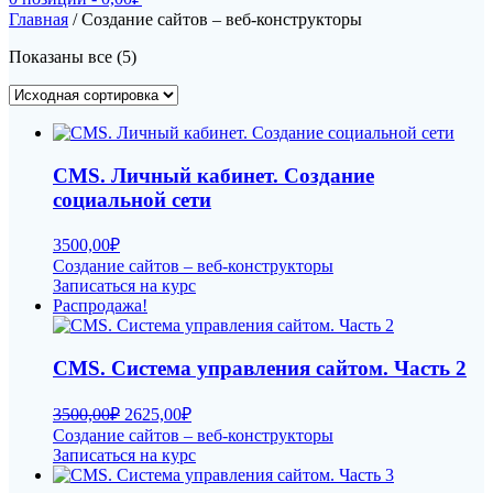
Главная
/ Создание сайтов – веб-конструкторы
Показаны все (5)
CMS. Личный кабинет. Создание
социальной сети
3500,00
₽
Создание сайтов – веб-конструкторы
Записаться на курс
Распродажа!
CMS. Система управления сайтом. Часть 2
Первоначальная
Текущая
3500,00
₽
2625,00
₽
цена
цена:
Создание сайтов – веб-конструкторы
составляла
2625,00₽.
Записаться на курс
3500,00₽.