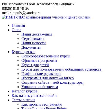
Перейти
РФ Московская обл. Красногорск Видная 7
к
8(926) 918-79-26
контенту
mc.kr.impuls@yandex.ru
Главная
О нас
Наши достижения
Сертификаты
Наши новости
Документы
Курсы для вас
Общеобразовательные курсы
Офисные программы
Курсы для детей
Курсы для пользователей мобильных устройств
Графические редакторы
Программы для монтажа видео
Создание сайтов – веб-конструкторы
Управление бизнесом
Каталог курсов
Как начать учиться онлайн
Тесты онлайн
Как пройти тест онлайн
Тест «Основы Power Point»