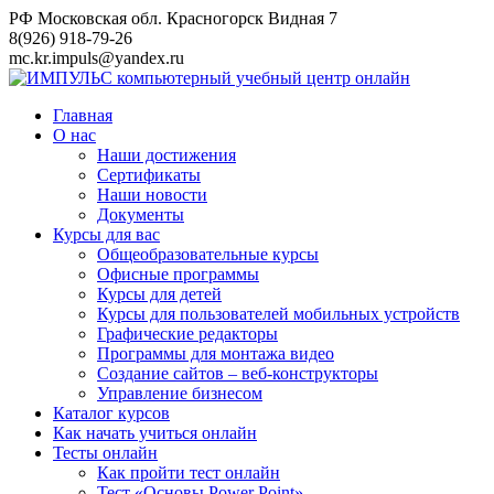
Перейти
РФ Московская обл. Красногорск Видная 7
к
8(926) 918-79-26
контенту
mc.kr.impuls@yandex.ru
Главная
О нас
Наши достижения
Сертификаты
Наши новости
Документы
Курсы для вас
Общеобразовательные курсы
Офисные программы
Курсы для детей
Курсы для пользователей мобильных устройств
Графические редакторы
Программы для монтажа видео
Создание сайтов – веб-конструкторы
Управление бизнесом
Каталог курсов
Как начать учиться онлайн
Тесты онлайн
Как пройти тест онлайн
Тест «Основы Power Point»