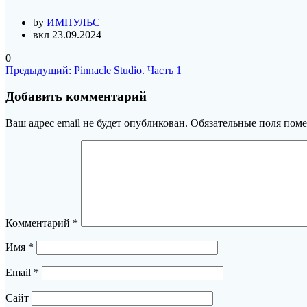
by
ИМПУЛЬС
вкл 23.09.2024
0
Навигация
Предыдущая
Предыдущий:
Pinnacle Studio. Часть 1
запись:
по
Добавить комментарий
записям
Ваш адрес email не будет опубликован.
Обязательные поля пом
Комментарий
*
Имя
*
Email
*
Сайт