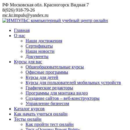
Перейти
РФ Московская обл. Красногорск Видная 7
к
8(926) 918-79-26
контенту
mc.kr.impuls@yandex.ru
Главная
О нас
Наши достижения
Сертификаты
Наши новости
Документы
Курсы для вас
Общеобразовательные курсы
Офисные программы
Курсы для детей
Курсы для пользователей мобильных устройств
Графические редакторы
Программы для монтажа видео
Создание сайтов – веб-конструкторы
Управление бизнесом
Каталог курсов
Как начать учиться онлайн
Тесты онлайн
Как пройти тест онлайн
Тест «Основы Power Point»