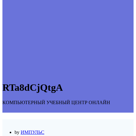
RTa8dCjQtgA
КОМПЬЮТЕРНЫЙ УЧЕБНЫЙ ЦЕНТР ОНЛАЙН
by
ИМПУЛЬС