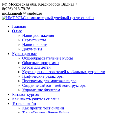
Перейти
РФ Московская обл. Красногорск Видная 7
к
8(926) 918-79-26
контенту
mc.kr.impuls@yandex.ru
Главная
О нас
Наши достижения
Сертификаты
Наши новости
Документы
Курсы для вас
Общеобразовательные курсы
Офисные программы
Курсы для детей
Курсы для пользователей мобильных устройств
Графические редакторы
Программы для монтажа видео
Создание сайтов – веб-конструкторы
Управление бизнесом
Каталог курсов
Как начать учиться онлайн
Тесты онлайн
Как пройти тест онлайн
Тест «Основы Power Point»