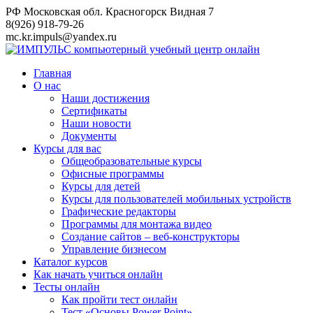
Перейти
РФ Московская обл. Красногорск Видная 7
к
8(926) 918-79-26
контенту
mc.kr.impuls@yandex.ru
Главная
О нас
Наши достижения
Сертификаты
Наши новости
Документы
Курсы для вас
Общеобразовательные курсы
Офисные программы
Курсы для детей
Курсы для пользователей мобильных устройств
Графические редакторы
Программы для монтажа видео
Создание сайтов – веб-конструкторы
Управление бизнесом
Каталог курсов
Как начать учиться онлайн
Тесты онлайн
Как пройти тест онлайн
Тест «Основы Power Point»