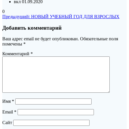
вкл 01.09.2020
0
Навигация
Предыдущая
Предыдущий:
НОВЫЙ УЧЕБНЫЙ ГОД ДЛЯ ВЗРОСЛЫХ
запись:
по
Добавить комментарий
записям
Ваш адрес email не будет опубликован.
Обязательные поля
помечены
*
Комментарий
*
Имя
*
Email
*
Сайт