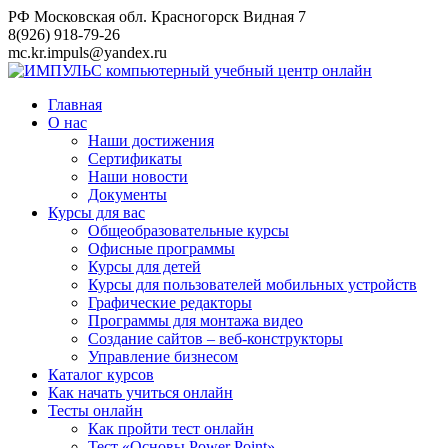
Перейти
РФ Московская обл. Красногорск Видная 7
к
8(926) 918-79-26
контенту
mc.kr.impuls@yandex.ru
Главная
О нас
Наши достижения
Сертификаты
Наши новости
Документы
Курсы для вас
Общеобразовательные курсы
Офисные программы
Курсы для детей
Курсы для пользователей мобильных устройств
Графические редакторы
Программы для монтажа видео
Создание сайтов – веб-конструкторы
Управление бизнесом
Каталог курсов
Как начать учиться онлайн
Тесты онлайн
Как пройти тест онлайн
Тест «Основы Power Point»