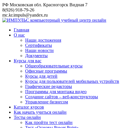
Перейти
РФ Московская обл. Красногорск Видная 7
к
8(926) 918-79-26
контенту
mc.kr.impuls@yandex.ru
Главная
О нас
Наши достижения
Сертификаты
Наши новости
Документы
Курсы для вас
Общеобразовательные курсы
Офисные программы
Курсы для детей
Курсы для пользователей мобильных устройств
Графические редакторы
Программы для монтажа видео
Создание сайтов – веб-конструкторы
Управление бизнесом
Каталог курсов
Как начать учиться онлайн
Тесты онлайн
Как пройти тест онлайн
Тест «Основы Power Point»