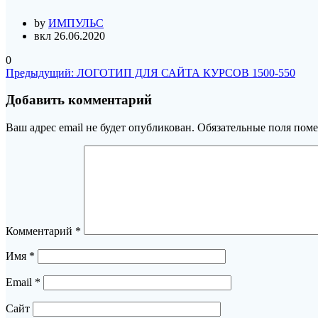
by
ИМПУЛЬС
вкл 26.06.2020
0
Навигация
Предыдущая
Предыдущий:
ЛОГОТИП ДЛЯ САЙТА КУРСОВ 1500-550
запись:
по
Добавить комментарий
записям
Ваш адрес email не будет опубликован.
Обязательные поля пом
Комментарий
*
Имя
*
Email
*
Сайт