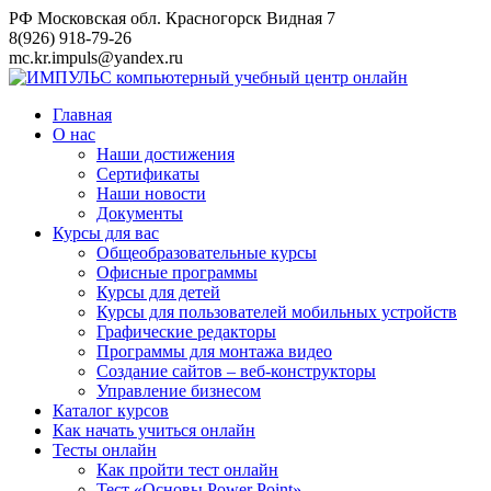
Перейти
РФ Московская обл. Красногорск Видная 7
к
8(926) 918-79-26
контенту
mc.kr.impuls@yandex.ru
Главная
О нас
Наши достижения
Сертификаты
Наши новости
Документы
Курсы для вас
Общеобразовательные курсы
Офисные программы
Курсы для детей
Курсы для пользователей мобильных устройств
Графические редакторы
Программы для монтажа видео
Создание сайтов – веб-конструкторы
Управление бизнесом
Каталог курсов
Как начать учиться онлайн
Тесты онлайн
Как пройти тест онлайн
Тест «Основы Power Point»