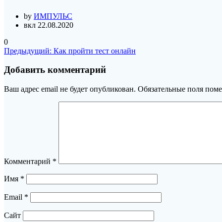
by
ИМПУЛЬС
вкл 22.08.2020
0
Навигация
Предыдущая
Предыдущий:
Как пройти тест онлайн
запись:
по
Добавить комментарий
записям
Ваш адрес email не будет опубликован.
Обязательные поля пом
Комментарий
*
Имя
*
Email
*
Сайт