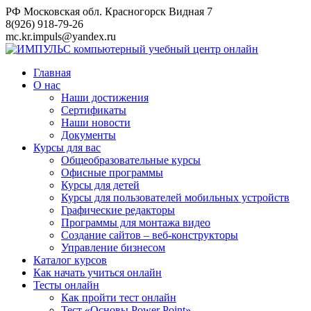
Перейти
РФ Московская обл. Красногорск Видная 7
к
8(926) 918-79-26
контенту
mc.kr.impuls@yandex.ru
Главная
О нас
Наши достижения
Сертификаты
Наши новости
Документы
Курсы для вас
Общеобразовательные курсы
Офисные программы
Курсы для детей
Курсы для пользователей мобильных устройств
Графические редакторы
Программы для монтажа видео
Создание сайтов – веб-конструкторы
Управление бизнесом
Каталог курсов
Как начать учиться онлайн
Тесты онлайн
Как пройти тест онлайн
Тест «Основы Power Point»