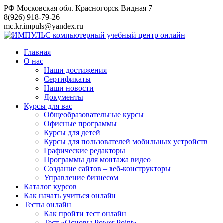
Перейти
РФ Московская обл. Красногорск Видная 7
к
8(926) 918-79-26
контенту
mc.kr.impuls@yandex.ru
Главная
О нас
Наши достижения
Сертификаты
Наши новости
Документы
Курсы для вас
Общеобразовательные курсы
Офисные программы
Курсы для детей
Курсы для пользователей мобильных устройств
Графические редакторы
Программы для монтажа видео
Создание сайтов – веб-конструкторы
Управление бизнесом
Каталог курсов
Как начать учиться онлайн
Тесты онлайн
Как пройти тест онлайн
Тест «Основы Power Point»