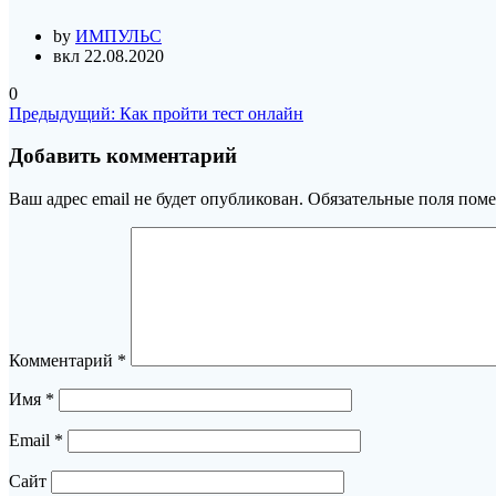
by
ИМПУЛЬС
вкл 22.08.2020
0
Навигация
Предыдущая
Предыдущий:
Как пройти тест онлайн
запись:
по
Добавить комментарий
записям
Ваш адрес email не будет опубликован.
Обязательные поля пом
Комментарий
*
Имя
*
Email
*
Сайт