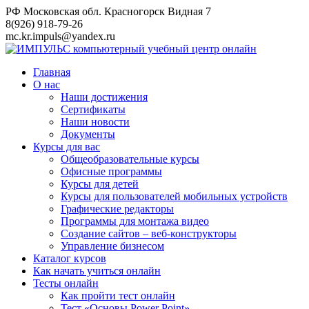
Перейти
РФ Московская обл. Красногорск Видная 7
к
8(926) 918-79-26
контенту
mc.kr.impuls@yandex.ru
Главная
О нас
Наши достижения
Сертификаты
Наши новости
Документы
Курсы для вас
Общеобразовательные курсы
Офисные программы
Курсы для детей
Курсы для пользователей мобильных устройств
Графические редакторы
Программы для монтажа видео
Создание сайтов – веб-конструкторы
Управление бизнесом
Каталог курсов
Как начать учиться онлайн
Тесты онлайн
Как пройти тест онлайн
Тест «Основы Power Point»