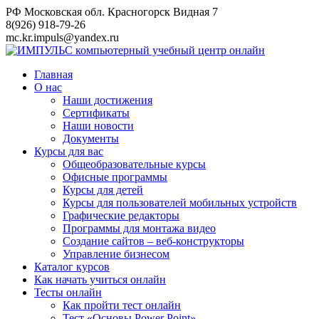
Перейти
РФ Московская обл. Красногорск Видная 7
к
8(926) 918-79-26
контенту
mc.kr.impuls@yandex.ru
Главная
О нас
Наши достижения
Сертификаты
Наши новости
Документы
Курсы для вас
Общеобразовательные курсы
Офисные программы
Курсы для детей
Курсы для пользователей мобильных устройств
Графические редакторы
Программы для монтажа видео
Создание сайтов – веб-конструкторы
Управление бизнесом
Каталог курсов
Как начать учиться онлайн
Тесты онлайн
Как пройти тест онлайн
Тест «Основы Power Point»