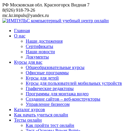
Перейти
РФ Московская обл. Красногорск Видная 7
к
8(926) 918-79-26
контенту
mc.kr.impuls@yandex.ru
Главная
О нас
Наши достижения
Сертификаты
Наши новости
Документы
Курсы для вас
Общеобразовательные курсы
Офисные программы
Курсы для детей
Курсы для пользователей мобильных устройств
Графические редакторы
Программы для монтажа видео
Создание сайтов – веб-конструкторы
Управление бизнесом
Каталог курсов
Как начать учиться онлайн
Тесты онлайн
Как пройти тест онлайн
Тест «Основы Power Point»