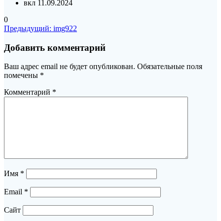
вкл 11.09.2024
0
Навигация
Предыдущая
Предыдущий:
img922
запись:
по
Добавить комментарий
записям
Ваш адрес email не будет опубликован.
Обязательные поля
помечены
*
Комментарий
*
Имя
*
Email
*
Сайт