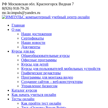
Перейти
РФ Московская обл. Красногорск Видная 7
к
8(926) 918-79-26
контенту
mc.kr.impuls@yandex.ru
Главная
О нас
Наши достижения
Сертификаты
Наши новости
Документы
Курсы для вас
Общеобразовательные курсы
Офисные программы
Курсы для детей
Курсы для пользователей мобильных устройств
Графические редакторы
Программы для монтажа видео
Создание сайтов – веб-конструкторы
Управление бизнесом
Каталог курсов
Как начать учиться онлайн
Тесты онлайн
Как пройти тест онлайн
Тест «Основы Power Point»