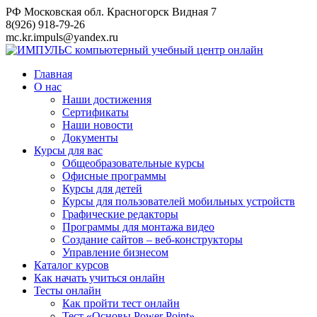
Перейти
РФ Московская обл. Красногорск Видная 7
к
8(926) 918-79-26
контенту
mc.kr.impuls@yandex.ru
Главная
О нас
Наши достижения
Сертификаты
Наши новости
Документы
Курсы для вас
Общеобразовательные курсы
Офисные программы
Курсы для детей
Курсы для пользователей мобильных устройств
Графические редакторы
Программы для монтажа видео
Создание сайтов – веб-конструкторы
Управление бизнесом
Каталог курсов
Как начать учиться онлайн
Тесты онлайн
Как пройти тест онлайн
Тест «Основы Power Point»