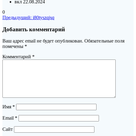
вкл 22.08.2024
0
Навигация
Предыдущая
Предыдущий:
i80tyszqjsq
запись:
по
Добавить комментарий
записям
Ваш адрес email не будет опубликован.
Обязательные поля
помечены
*
Комментарий
*
Имя
*
Email
*
Сайт