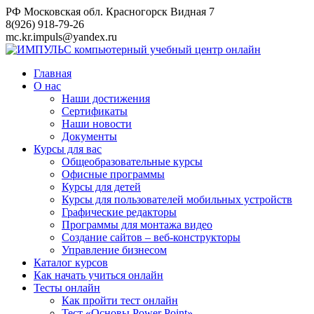
Перейти
РФ Московская обл. Красногорск Видная 7
к
8(926) 918-79-26
контенту
mc.kr.impuls@yandex.ru
Главная
О нас
Наши достижения
Сертификаты
Наши новости
Документы
Курсы для вас
Общеобразовательные курсы
Офисные программы
Курсы для детей
Курсы для пользователей мобильных устройств
Графические редакторы
Программы для монтажа видео
Создание сайтов – веб-конструкторы
Управление бизнесом
Каталог курсов
Как начать учиться онлайн
Тесты онлайн
Как пройти тест онлайн
Тест «Основы Power Point»