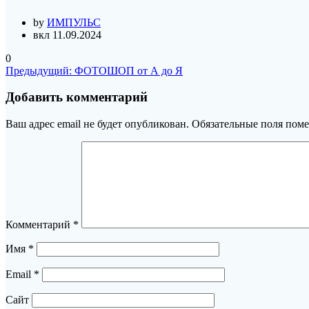
by
ИМПУЛЬС
вкл 11.09.2024
0
Навигация
Предыдущая
Предыдущий:
ФОТОШОП от А до Я
запись:
по
Добавить комментарий
записям
Ваш адрес email не будет опубликован.
Обязательные поля пом
Комментарий
*
Имя
*
Email
*
Сайт