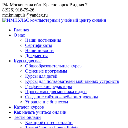
Перейти
РФ Московская обл. Красногорск Видная 7
к
8(926) 918-79-26
контенту
mc.kr.impuls@yandex.ru
Главная
О нас
Наши достижения
Сертификаты
Наши новости
Документы
Курсы для вас
Общеобразовательные курсы
Офисные программы
Курсы для детей
Курсы для пользователей мобильных устройств
Графические редакторы
Программы для монтажа видео
Создание сайтов – веб-конструкторы
Управление бизнесом
Каталог курсов
Как начать учиться онлайн
Тесты онлайн
Как пройти тест онлайн
Тест «Основы Power Point»