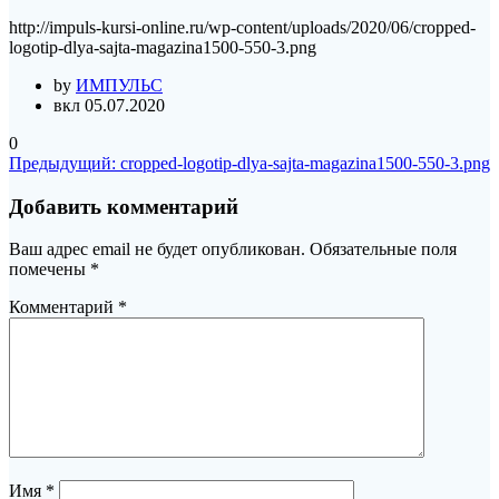
http://impuls-kursi-online.ru/wp-content/uploads/2020/06/cropped-
logotip-dlya-sajta-magazina1500-550-3.png
by
ИМПУЛЬС
вкл 05.07.2020
0
Навигация
Предыдущая
Предыдущий:
cropped-logotip-dlya-sajta-magazina1500-550-3.png
запись:
по
Добавить комментарий
записям
Ваш адрес email не будет опубликован.
Обязательные поля
помечены
*
Комментарий
*
Имя
*