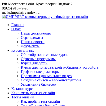
Перейти
РФ Московская обл. Красногорск Видная 7
к
8(926) 918-79-26
контенту
mc.kr.impuls@yandex.ru
Главная
О нас
Наши достижения
Сертификаты
Наши новости
Документы
Курсы для вас
Общеобразовательные курсы
Офисные программы
Курсы для детей
Курсы для пользователей мобильных устройств
Графические редакторы
Программы для монтажа видео
Создание сайтов – веб-конструкторы
Управление бизнесом
Каталог курсов
Как начать учиться онлайн
Тесты онлайн
Как пройти тест онлайн
Тест «Основы Power Point»