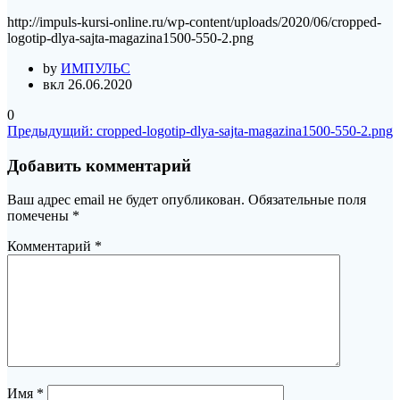
http://impuls-kursi-online.ru/wp-content/uploads/2020/06/cropped-
logotip-dlya-sajta-magazina1500-550-2.png
by
ИМПУЛЬС
вкл 26.06.2020
0
Навигация
Предыдущая
Предыдущий:
cropped-logotip-dlya-sajta-magazina1500-550-2.png
запись:
по
Добавить комментарий
записям
Ваш адрес email не будет опубликован.
Обязательные поля
помечены
*
Комментарий
*
Имя
*