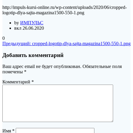
http://impuls-kursi-online.ru/wp-content/uploads/2020/06/cropped-
logotip-dlya-sajta-magazina1500-550-1.png
by
ИМПУЛЬС
вкл 26.06.2020
0
Навигация
Предыдущая
Предыдущий:
cropped-logotip-dlya-sajta-magazina1500-550-1.png
запись:
по
Добавить комментарий
записям
Ваш адрес email не будет опубликован.
Обязательные поля
помечены
*
Комментарий
*
Имя
*