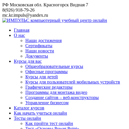
Перейти
РФ Московская обл. Красногорск Видная 7
к
8(926) 918-79-26
контенту
mc.kr.impuls@yandex.ru
Главная
О нас
Наши достижения
Сертификаты
Наши новости
Документы
Курсы для вас
Общеобразовательные курсы
Офисные программы
Курсы для детей
Курсы для пользователей мобильных устройств
Графические редакторы
Программы для монтажа видео
Создание сайтов – веб-конструкторы
Управление бизнесом
Каталог курсов
Как начать учиться онлайн
Тесты онлайн
Как пройти тест онлайн
Тест «Основы Power Point»