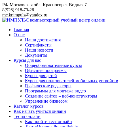
Перейти
РФ Московская обл. Красногорск Видная 7
к
8(926) 918-79-26
контенту
mc.kr.impuls@yandex.ru
Главная
О нас
Наши достижения
Сертификаты
Наши новости
Документы
Курсы для вас
Общеобразовательные курсы
Офисные программы
Курсы для детей
Курсы для пользователей мобильных устройств
Графические редакторы
Программы для монтажа видео
Создание сайтов – веб-конструкторы
Управление бизнесом
Каталог курсов
Как начать учиться онлайн
Тесты онлайн
Как пройти тест онлайн
Тест «Основы Power Point»