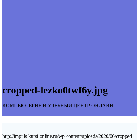
cropped-lezko0twf6y.jpg
КОМПЬЮТЕРНЫЙ УЧЕБНЫЙ ЦЕНТР ОНЛАЙН
http://impuls-kursi-online.ru/wp-content/uploads/2020/06/cropped-