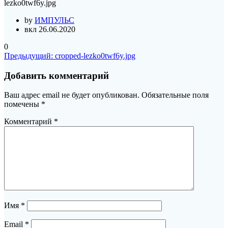
lezko0twf6y.jpg
by
ИМПУЛЬС
вкл 26.06.2020
0
Навигация
Предыдущая
Предыдущий:
cropped-lezko0twf6y.jpg
запись:
по
Добавить комментарий
записям
Ваш адрес email не будет опубликован.
Обязательные поля
помечены
*
Комментарий
*
Имя
*
Email
*