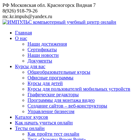
Перейти
РФ Московская обл. Красногорск Видная 7
к
8(926) 918-79-26
контенту
mc.kr.impuls@yandex.ru
Главная
О нас
Наши достижения
Сертификаты
Наши новости
Документы
Курсы для вас
Общеобразовательные курсы
Офисные программы
Курсы для детей
Курсы для пользователей мобильных устройств
Графические редакторы
Программы для монтажа видео
Создание сайтов – веб-конструкторы
Управление бизнесом
Каталог курсов
Как начать учиться онлайн
Тесты онлайн
Как пройти тест онлайн
Тест «Основы Power Point»