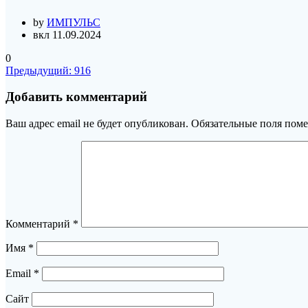
by
ИМПУЛЬС
вкл 11.09.2024
0
Навигация
Предыдущая
Предыдущий:
916
запись:
по
Добавить комментарий
записям
Ваш адрес email не будет опубликован.
Обязательные поля пом
Комментарий
*
Имя
*
Email
*
Сайт