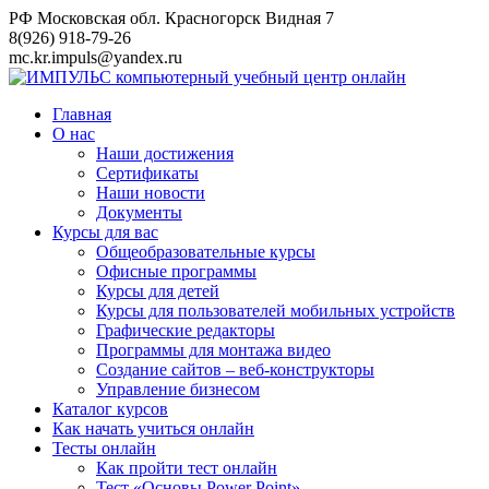
Перейти
РФ Московская обл. Красногорск Видная 7
к
8(926) 918-79-26
контенту
mc.kr.impuls@yandex.ru
Главная
О нас
Наши достижения
Сертификаты
Наши новости
Документы
Курсы для вас
Общеобразовательные курсы
Офисные программы
Курсы для детей
Курсы для пользователей мобильных устройств
Графические редакторы
Программы для монтажа видео
Создание сайтов – веб-конструкторы
Управление бизнесом
Каталог курсов
Как начать учиться онлайн
Тесты онлайн
Как пройти тест онлайн
Тест «Основы Power Point»