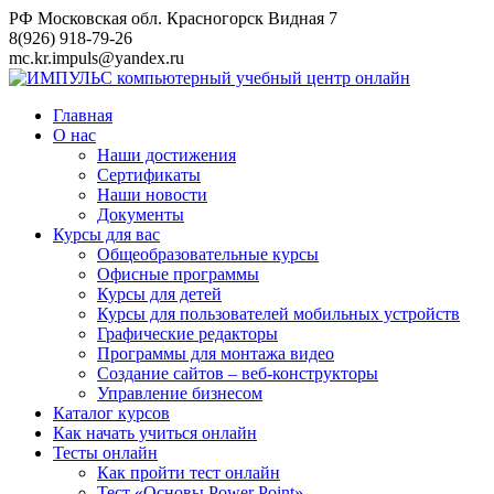
Перейти
РФ Московская обл. Красногорск Видная 7
к
8(926) 918-79-26
контенту
mc.kr.impuls@yandex.ru
Главная
О нас
Наши достижения
Сертификаты
Наши новости
Документы
Курсы для вас
Общеобразовательные курсы
Офисные программы
Курсы для детей
Курсы для пользователей мобильных устройств
Графические редакторы
Программы для монтажа видео
Создание сайтов – веб-конструкторы
Управление бизнесом
Каталог курсов
Как начать учиться онлайн
Тесты онлайн
Как пройти тест онлайн
Тест «Основы Power Point»