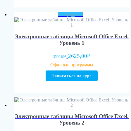
Распродажа!
Электронные таблицы Microsoft Office Excel.
Уровень 1
Первоначальная
Текущая
2625,00
₽
3500,00
₽
цена
цена:
Офисные программы
составляла
2625,00₽.
3500,00₽.
Записаться на курс
Электронные таблицы Microsoft Office Excel.
Уровень 2