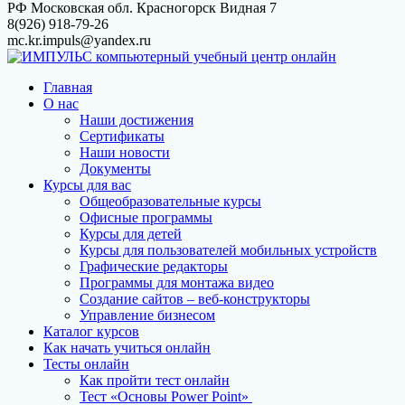
Перейти
РФ Московская обл. Красногорск Видная 7
к
8(926) 918-79-26
контенту
mc.kr.impuls@yandex.ru
Главная
О нас
Наши достижения
Сертификаты
Наши новости
Документы
Курсы для вас
Общеобразовательные курсы
Офисные программы
Курсы для детей
Курсы для пользователей мобильных устройств
Графические редакторы
Программы для монтажа видео
Создание сайтов – веб-конструкторы
Управление бизнесом
Каталог курсов
Как начать учиться онлайн
Тесты онлайн
Как пройти тест онлайн
Тест «Основы Power Point»