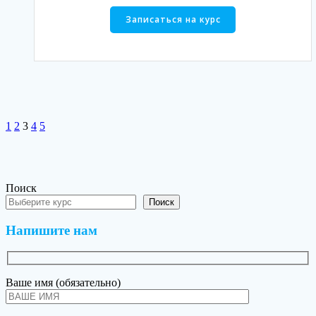
Записаться на курс
Навигация
Страница
Страница
Страница
Страница
Страница
1
2
3
4
5
по
записям
Поиск
Поиск
Напишите нам
Ваше имя (обязательно)