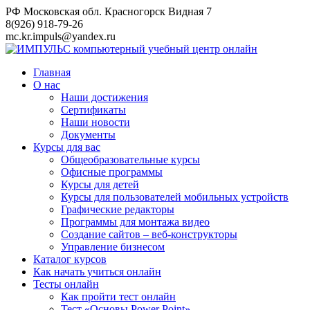
Перейти
РФ Московская обл. Красногорск Видная 7
к
8(926) 918-79-26
контенту
mc.kr.impuls@yandex.ru
Главная
О нас
Наши достижения
Сертификаты
Наши новости
Документы
Курсы для вас
Общеобразовательные курсы
Офисные программы
Курсы для детей
Курсы для пользователей мобильных устройств
Графические редакторы
Программы для монтажа видео
Создание сайтов – веб-конструкторы
Управление бизнесом
Каталог курсов
Как начать учиться онлайн
Тесты онлайн
Как пройти тест онлайн
Тест «Основы Power Point»