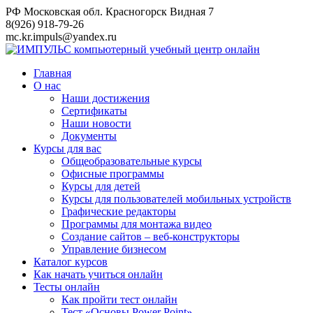
Перейти
РФ Московская обл. Красногорск Видная 7
к
8(926) 918-79-26
контенту
mc.kr.impuls@yandex.ru
Главная
О нас
Наши достижения
Сертификаты
Наши новости
Документы
Курсы для вас
Общеобразовательные курсы
Офисные программы
Курсы для детей
Курсы для пользователей мобильных устройств
Графические редакторы
Программы для монтажа видео
Создание сайтов – веб-конструкторы
Управление бизнесом
Каталог курсов
Как начать учиться онлайн
Тесты онлайн
Как пройти тест онлайн
Тест «Основы Power Point»