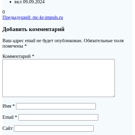
вкл 09.09.2024
0
Навигация
Предыдущая
Предыдущий:
mc-kr-impuls.ru
запись:
по
Добавить комментарий
записям
Ваш адрес email не будет опубликован.
Обязательные поля
помечены
*
Комментарий
*
Имя
*
Email
*
Сайт