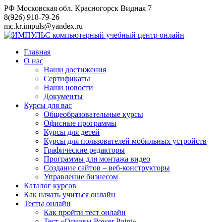
Перейти
РФ Московская обл. Красногорск Видная 7
к
8(926) 918-79-26
контенту
mc.kr.impuls@yandex.ru
Главная
О нас
Наши достижения
Сертификаты
Наши новости
Документы
Курсы для вас
Общеобразовательные курсы
Офисные программы
Курсы для детей
Курсы для пользователей мобильных устройств
Графические редакторы
Программы для монтажа видео
Создание сайтов – веб-конструкторы
Управление бизнесом
Каталог курсов
Как начать учиться онлайн
Тесты онлайн
Как пройти тест онлайн
Тест «Основы Power Point»