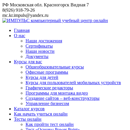
Перейти
РФ Московская обл. Красногорск Видная 7
к
8(926) 918-79-26
контенту
mc.kr.impuls@yandex.ru
Главная
О нас
Наши достижения
Сертификаты
Наши новости
Документы
Курсы для вас
Общеобразовательные курсы
Офисные программы
Курсы для детей
Курсы для пользователей мобильных устройств
Графические редакторы
Программы для монтажа видео
Создание сайтов – веб-конструкторы
Управление бизнесом
Каталог курсов
Как начать учиться онлайн
Тесты онлайн
Как пройти тест онлайн
Тест «Основы Power Point»