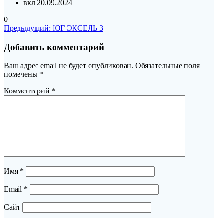
вкл 20.09.2024
0
Навигация
Предыдущая
Предыдущий:
ЮГ ЭКСЕЛЬ 3
запись:
по
Добавить комментарий
записям
Ваш адрес email не будет опубликован.
Обязательные поля
помечены
*
Комментарий
*
Имя
*
Email
*
Сайт