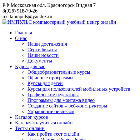
Перейти
РФ Московская обл. Красногорск Видная 7
к
8(926) 918-79-26
контенту
mc.kr.impuls@yandex.ru
Главная
О нас
Наши достижения
Сертификаты
Наши новости
Документы
Курсы для вас
Общеобразовательные курсы
Офисные программы
Курсы для детей
Курсы для пользователей мобильных устройств
Графические редакторы
Программы для монтажа видео
Создание сайтов – веб-конструкторы
Управление бизнесом
Каталог курсов
Как начать учиться онлайн
Тесты онлайн
Как пройти тест онлайн
Тест «Основы Power Point»