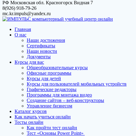
Перейти
РФ Московская обл. Красногорск Видная 7
к
8(926) 918-79-26
контенту
mc.kr.impuls@yandex.ru
Главная
О нас
Наши достижения
Сертификаты
Наши новости
Документы
Курсы для вас
Общеобразовательные курсы
Офисные программы
Курсы для детей
Курсы для пользователей мобильных устройств
Графические редакторы
Программы для монтажа видео
Создание сайтов – веб-конструкторы
Управление бизнесом
Каталог курсов
Как начать учиться онлайн
Тесты онлайн
Как пройти тест онлайн
Тест «Основы Power Point»