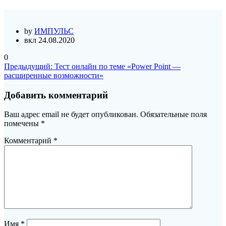
by
ИМПУЛЬС
вкл 24.08.2020
0
Навигация
Предыдущая
Предыдущий:
Тест онлайн по теме «Power Point —
запись:
расширенные возможности»
по
записям
Добавить комментарий
Ваш адрес email не будет опубликован.
Обязательные поля
помечены
*
Комментарий
*
Имя
*