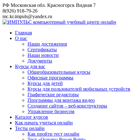
Перейти
РФ Московская обл. Красногорск Видная 7
к
8(926) 918-79-26
контенту
mc.kr.impuls@yandex.ru
Главная
О нас
Наши достижения
Сертификаты
Наши новости
Документы
Курсы для вас
Общеобразовательные курсы
Офисные программы
Курсы для детей
Курсы для пользователей мобильных устройств
Графические редакторы
Программы для монтажа видео
Создание сайтов – веб-конструкторы
Управление бизнесом
Каталог курсов
Как начать учиться онлайн
Тесты онлайн
Как пройти тест онлайн
Тест «Основы Power Point»